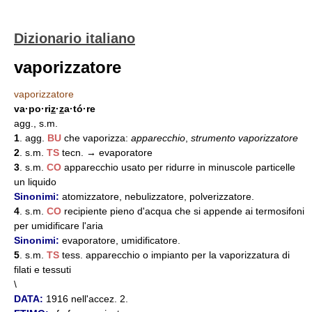
Dizionario italiano
vaporizzatore
vaporizzatore
va·po·ri
z
·
z
a·tó·re
agg., s.m.
1
. agg.
BU
che vaporizza:
apparecchio
,
strumento vaporizzatore
2
. s.m.
TS
tecn. → evaporatore
3
. s.m.
CO
apparecchio usato per ridurre in minuscole particelle
un liquido
Sinonimi:
atomizzatore, nebulizzatore, polverizzatore.
4
. s.m.
CO
recipiente pieno d'acqua che si appende ai termosifoni
per umidificare l'aria
Sinonimi:
evaporatore, umidificatore.
5
. s.m.
TS
tess. apparecchio o impianto per la vaporizzatura di
filati e tessuti
\
DATA:
1916 nell'accez. 2.