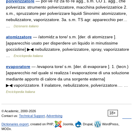
polverizzatore
— pol·ve·riz·za·tó·re agg., s.m. CO 1. agg., che
polverizza: strumento polverizzatore, macchina polverizzatrice 2.
s.m., spruzzatore per polverizzare liquidi Sinonimi: atomizzatore,
nebulizzatore, vaporizzatore. 3a. s.m. TS agr. apparecchio per…
…
Dizionario italiano
atomizzatore
— /atomidz:a tore/ s.m. [der. di atomizzare ].
[apparecchio usato per disperdere un liquido in minutissime
goccioline] ▶◀ nebulizzatore, polverizzatore, spray, vaporizzatore
…
Enciclopedia Italiana
evaporatore
— /evapora tore/ s.m. [der. di evaporare ]. 1. (tecn.)
[apparecchio nel quale si realizza l evaporazione di una soluzione
mediante apporto di calore da una sorgente esterna]
▶◀ vaporizzatore. ‖ inalatore, nebulizzatore, polverizzatore.… …
Enciclopedia Italiana
© Academic, 2000-2026
18+
Contact us:
Technical Support
,
Advertising
Dictionaries export
, created on PHP,
Joomla,
Drupal,
WordPress,
MODx.