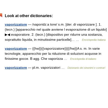
Look at other dictionaries:
vaporizzatore
— /vaporidz:a tore/ s.m. [der. di vaporizzare ]. 1.
(tecn.) [apparecchio nel quale avviene l evaporazione di un liquido]
▶◀ evaporatore. 2. (tecn.) [dispositivo per ridurre una sostanza,
soprattutto liquida, in minutissime particelle]… …
Enciclopedia Italiana
vaporizzatore
— {{hw}}{{vaporizzatore}}{{/hw}}A s. m. In varie
tecnologie, apparecchio per la riduzione di soluzioni acquose in
finissime gocce. B agg. Che vaporizza …
Enciclopedia di italiano
vaporizzatore
— pl.m. vaporizzatori …
Dizionario dei sinonimi e contrari