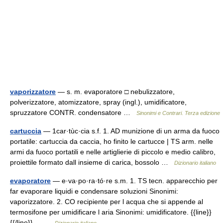
vaporizzatore
— s. m. evaporatore □ nebulizzatore,
polverizzatore, atomizzatore, spray (ingl.), umidificatore,
spruzzatore CONTR. condensatore …
Sinonimi e Contrari. Terza edizione
cartuccia
— 1car·tùc·cia s.f. 1. AD munizione di un arma da fuoco
portatile: cartuccia da caccia, ho finito le cartucce | TS arm. nelle
armi da fuoco portatili e nelle artiglierie di piccolo e medio calibro,
proiettile formato dall insieme di carica, bossolo …
Dizionario italiano
evaporatore
— e·va·po·ra·tó·re s.m. 1. TS tecn. apparecchio per
far evaporare liquidi e condensare soluzioni Sinonimi:
vaporizzatore. 2. CO recipiente per l acqua che si appende al
termosifone per umidificare l aria Sinonimi: umidificatore. {{line}}
{{/line}}… …