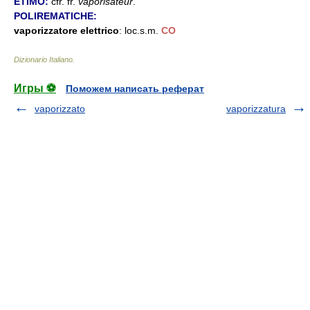
ETIMO:
cfr. fr.
vaporisateur
.
POLIREMATICHE:
vaporizzatore elettrico
: loc.s.m.
CO
Dizionario Italiano
.
Игры ⚽
Поможем написать реферат
vaporizzato
vaporizzatura