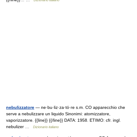
Dizionario italiano
nebulizzatore
— ne·bu·liz·za·tó·re s.m. CO apparecchio che
serve a nebulizzare un liquido Sinonimi: atomizzatore,
vaporizzatore. {{line}} {{/line}} DATA: 1958. ETIMO: cfr. ingl.
nebulizer …
Dizionario italiano